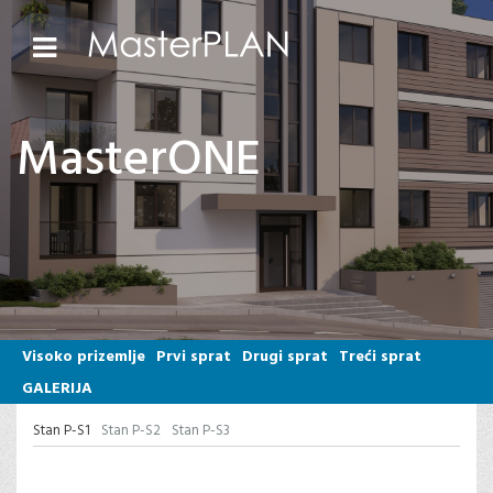
MasterONE
Visoko prizemlje
Prvi sprat
Drugi sprat
Treći sprat
GALERIJA
Stan P-S1
Stan P-S2
Stan P-S3